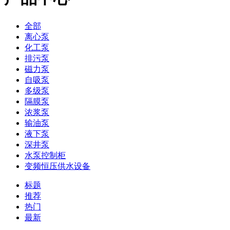
全部
离心泵
化工泵
排污泵
磁力泵
自吸泵
多级泵
隔膜泵
浓浆泵
输油泵
液下泵
深井泵
水泵控制柜
变频恒压供水设备
标题
推荐
热门
最新