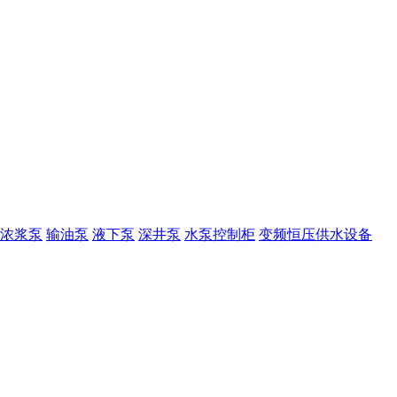
浓浆泵
输油泵
液下泵
深井泵
水泵控制柜
变频恒压供水设备