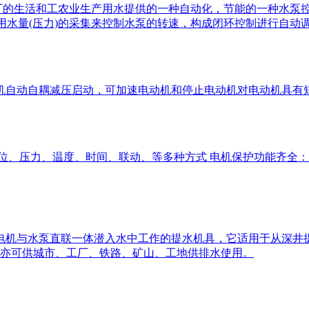
厂的生活和工农业生产用水提供的一种自动化，节能的一种水泵
用水量(压力)的采集来控制水泵的转速，构成闭环控制进行自动
电机自动自耦减压启动，可加速电动机和停止电动机对电动机具有
液位、压力、温度、时间、联动、等多种方式 电机保护功能齐全
电机与水泵直联一体潜入水中工作的提水机具，它适用于从深井提
亦可供城市、工厂、铁路、矿山、工地供排水使用。