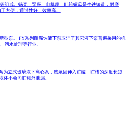
机等组成。蜗壳、泵座、电机座、叶轮螺母是生铁铸造，耐磨
加工方便，通过性好，效率高。
新型泵。 FY系列耐腐蚀液下泵取消了其它液下泵普遍采用的机
、污水处理等行业。
Y型泵为立式玻璃液下离心泵，该泵因伸入贮罐，贮槽的深度长短
，液体不会向贮罐外泄漏。