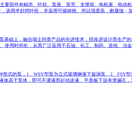
，主要部件有蜗壳、叶轮、泵座、泵壳、支撑筒、电机座、电动
叶，选用半封闭叶轮，并采用可锻铸铁、所以强度高，耐腐蚀；
下泵基础上，融合瑞士同类产品的先进技术，经改进设计而生产的
、使用时间长，从而广泛应用于石油、化工、制药、造纸、冶金
两种形式的泵，1、WSY型泵为立式玻璃钢液下旋涡泵。2、FS
。只要液体高于泵体，即可不灌液而起动送液，平盖板下设有泄漏孔