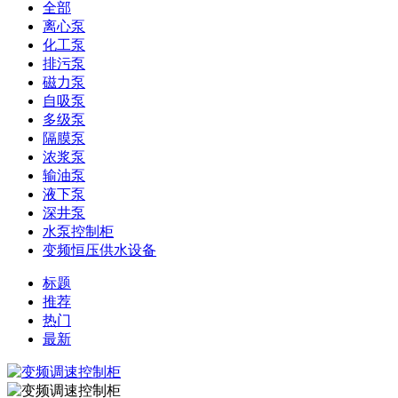
全部
离心泵
化工泵
排污泵
磁力泵
自吸泵
多级泵
隔膜泵
浓浆泵
输油泵
液下泵
深井泵
水泵控制柜
变频恒压供水设备
标题
推荐
热门
最新