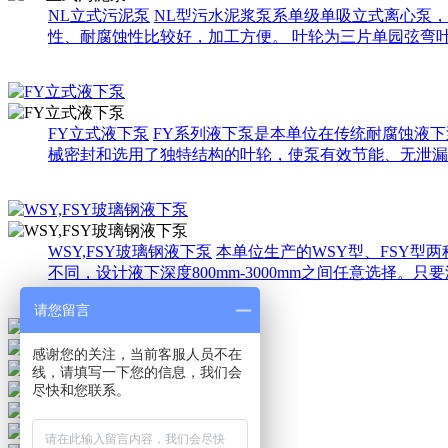
NL立式污泥泵
NL型污水泥浆泵系单级单吸立式离心泵
性、耐腐蚀性比较好，加工方便。 叶轮为三片单园弦弯
FY立式液下泵
FY系列液下泵是本单位在传统耐腐蚀液
械密封和选用了独特结构的叶轮，使泵有效节能、无泄漏
WSY,FSY玻璃钢液下泵
本单位生产的WSY型、FSY型
不同，设计液下深度800mm-3000mm之间任意选择
请您留言
感谢您的关注，当前客服人员不在
线，请填写一下您的信息，我们会
尽快和您联系。