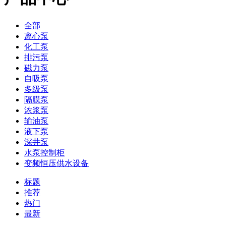
全部
离心泵
化工泵
排污泵
磁力泵
自吸泵
多级泵
隔膜泵
浓浆泵
输油泵
液下泵
深井泵
水泵控制柜
变频恒压供水设备
标题
推荐
热门
最新