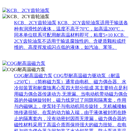
KCB、2CY齿轮油泵
KCB、2CY齿轮油泵适用于输送各
种有润滑性的液体，温度不高于70°C，如高温200°C，
同本单位联系可配用耐高温材料即可，粘度5×10 KCB、
2CY齿轮油泵不适用于输送腐蚀性的、含硬质颗粒或纤
维的、高度挥发或闪点低的液体，如汽油、苯等。
CQG耐高温磁力泵
CQG型耐高温磁力驱动泵（耐温
≤250℃）（简称磁力泵）通常由电机、磁力偶合器、水
冷却装置和耐腐蚀离心泵四大部分组成,其主要特点是利
用磁力偶合器传递动力,无泄漏。当电动机带动磁力偶合
器的外磁钢旋转时，磁力线穿过了间隙和隔离套，作用
与内磁钢上，使泵转子与电动机同步旋转，无机械接触
地传递扭矩。在泵的动力输入端，由于液体被封闭在静
止的隔离套内，没有动密封因而无泄漏，磁力偶合器的
磁性材料采用了高温介质而保持强大的磁力扭矩。在电
机与磁力偶合器之间加装了水冷却装置，防止泵送高温