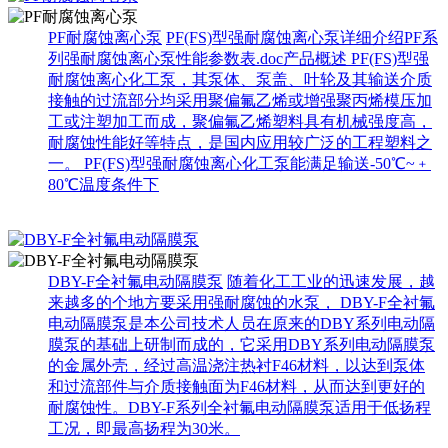
PF耐腐蚀离心泵
PF(FS)型强耐腐蚀离心泵详细介绍PF系
列强耐腐蚀离心泵性能参数表.doc产品概述 PF(FS)型强
耐腐蚀离心化工泵，其泵体、泵盖、叶轮及其输送介质
接触的过流部分均采用聚偏氟乙烯或增强聚丙烯模压加
工或注塑加工而成，聚偏氟乙烯塑料具有机械强度高，
耐腐蚀性能好等特点，是国内应用较广泛的工程塑料之
一。 PF(FS)型强耐腐蚀离心化工泵能满足输送-50℃~﹢
80℃温度条件下
DBY-F全衬氟电动隔膜泵
随着化工工业的迅速发展，越
来越多的个地方要采用强耐腐蚀的水泵， DBY-F全衬氟
电动隔膜泵是本公司技术人员在原来的DBY系列电动隔
膜泵的基础上研制而成的，它采用DBY系列电动隔膜泵
的金属外壳，经过高温浇注热衬F46材料，以达到泵体
和过流部件与介质接触面为F46材料，从而达到更好的
耐腐蚀性。DBY-F系列全衬氟电动隔膜泵适用于低扬程
工况，即最高扬程为30米。