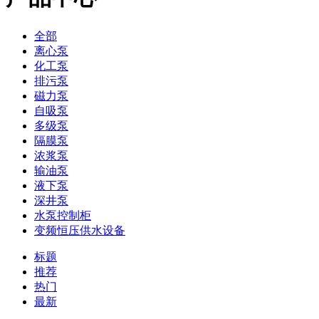
全部
离心泵
化工泵
排污泵
磁力泵
自吸泵
多级泵
隔膜泵
浓浆泵
输油泵
液下泵
深井泵
水泵控制柜
变频恒压供水设备
标题
推荐
热门
最新