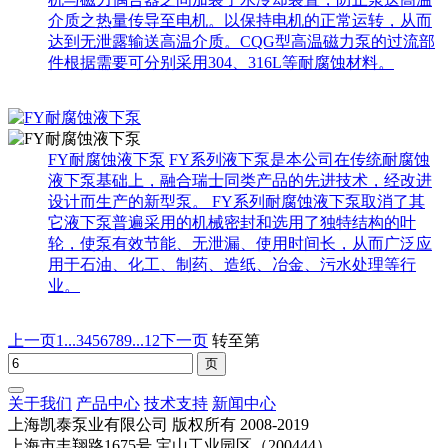
介质之热量传导至电机。以保持电机的正常运转，从而
达到无泄露输送高温介质。CQG型高温磁力泵的过流部
件根据需要可分别采用304、316L等耐腐蚀材料。
FY耐腐蚀液下泵
FY系列液下泵是本公司在传统耐腐蚀
液下泵基础上，融合瑞士同类产品的先进技术，经改进
设计而生产的新型泵。 FY系列耐腐蚀液下泵取消了其
它液下泵普遍采用的机械密封和选用了独特结构的叶
轮，使泵有效节能、无泄漏、使用时间长，从而广泛应
用于石油、化工、制药、造纸、冶金、污水处理等行
业。
上一页
1...
3
4
5
6
7
8
9
...12
下一页
转至第
关于我们
产品中心
技术支持
新闻中心
上海凯泰泵业有限公司 版权所有 2008-2019
上海市丰翔路1675号 宝山工业园区（200444）