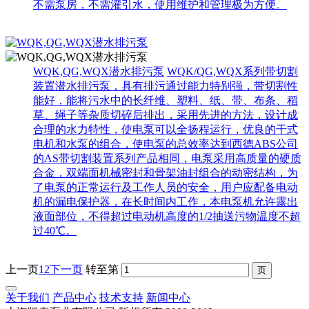
不需泵房，不需灌引水，使用维护和管理极为方便。
WQK,QG,WQX潜水排污泵
WQK/QG,WQX系列带切割
装置潜水排污泵，具有排污通过能力特别强，带切割性
能好，能将污水中的长纤维、塑料、纸、带、布条、稻
草、绳子等杂质切碎后排出，采用先进的方法，设计成
合理的水力特性，使电泵可以全扬程运行，优良的干式
电机和水泵的组合，使电泵的总效率达到西德ABS公司
的AS带切割装置系列产品相同，电泵采用高质量的硬质
合金，双端面机械密封和骨架油封组合的动密结构，为
了电泵的正常运行及工作人员的安全，用户应配备电动
机的漏电保护器，在长时间内工作，本电泵机允许露出
液面部位，不得超过电动机高度的1/2抽送污物温度不超
过40℃。
上一页
1
2
下一页
转至第
关于我们
产品中心
技术支持
新闻中心