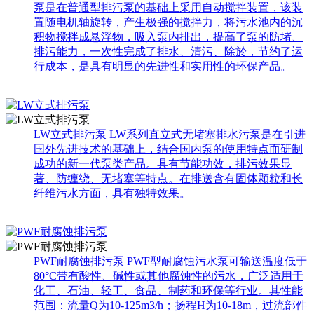
泵是在普通型排污泵的基础上采用自动搅拌装置，该装
置随电机轴旋转，产生极强的搅拌力，将污水池内的沉
积物搅拌成悬浮物，吸入泵内排出，提高了泵的防堵、
排污能力，一次性完成了排水、清污、除於，节约了运
行成本，是具有明显的先进性和实用性的环保产品。
LW立式排污泵
LW系列直立式无堵塞排水污泵是在引进
国外先进技术的基础上，结合国内泵的使用特点而研制
成功的新一代泵类产品。具有节能功效，排污效果显
著、防缠绕、无堵塞等特点。在排送含有固体颗粒和长
纤维污水方面，具有独特效果。
PWF耐腐蚀排污泵
PWF型耐腐蚀污水泵可输送温度低于
80°C带有酸性、碱性或其他腐蚀性的污水，广泛适用于
化工、石油、轻工、食品、制药和环保等行业。其性能
范围：流量Q为10-125m3/h；扬程H为10-18m，过流部件