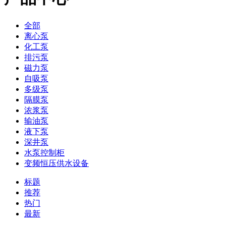
全部
离心泵
化工泵
排污泵
磁力泵
自吸泵
多级泵
隔膜泵
浓浆泵
输油泵
液下泵
深井泵
水泵控制柜
变频恒压供水设备
标题
推荐
热门
最新