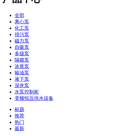
全部
离心泵
化工泵
排污泵
磁力泵
自吸泵
多级泵
隔膜泵
浓浆泵
输油泵
液下泵
深井泵
水泵控制柜
变频恒压供水设备
标题
推荐
热门
最新