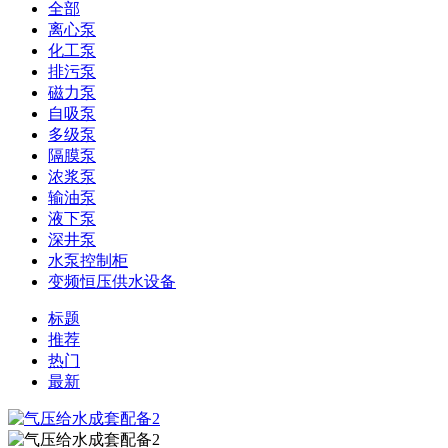
全部
离心泵
化工泵
排污泵
磁力泵
自吸泵
多级泵
隔膜泵
浓浆泵
输油泵
液下泵
深井泵
水泵控制柜
变频恒压供水设备
标题
推荐
热门
最新