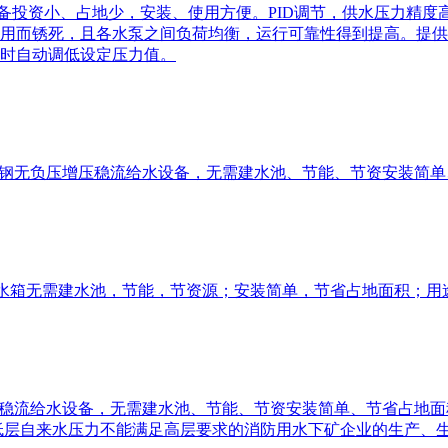
备投资小、占地少，安装、使用方便。PID调节，供水压力精度
用而锈死，且各水泵之间负荷均衡，运行可靠性得到提高。提供标
时自动调低设定压力值。
锈钢无负压增压稳流给水设备，无需建水池、节能、节资安装简
钢水箱无需建水池，节能，节资源；安装简单，节省占地面积；用
压稳流给水设备，无需建水池、节能、节资安装简单、节省占地
低层自来水压力不能满足高层要求的消防用水下矿企业的生产、