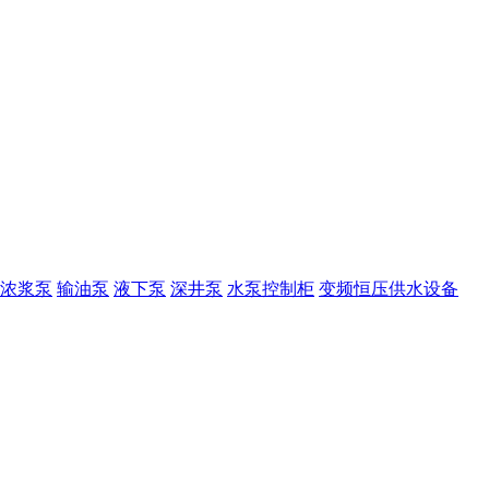
浓浆泵
输油泵
液下泵
深井泵
水泵控制柜
变频恒压供水设备