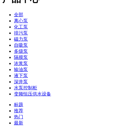
全部
离心泵
化工泵
排污泵
磁力泵
自吸泵
多级泵
隔膜泵
浓浆泵
输油泵
液下泵
深井泵
水泵控制柜
变频恒压供水设备
标题
推荐
热门
最新