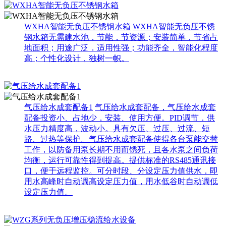
WXHA智能无负压不锈钢水箱
WXHA智能无负压不锈
钢水箱无需建水池，节能，节资源；安装简单，节省占
地面积；用途广泛，适用性强；功能齐全，智能化程度
高；个性化设计，独树一帜。
气压给水成套配备1
气压给水成套配备，气压给水成套
配备投资小、占地少，安装、使用方便。PID调节，供
水压力精度高，波动小。具有欠压、过压、过流、短
路、过热等保护。气压给水成套配备使得各台泵能交替
工作，以防备用泵长期不用而锈死，且各水泵之间负荷
均衡，运行可靠性得到提高。提供标准的RS485通讯接
口，便于远程监控。可分时段、分设定压力值供水，即
用水高峰时自动调高设定压力值，用水低谷时自动调低
设定压力值。