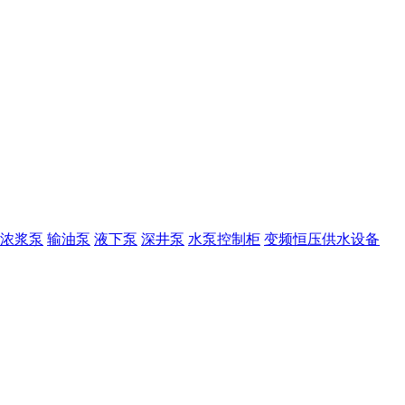
浓浆泵
输油泵
液下泵
深井泵
水泵控制柜
变频恒压供水设备