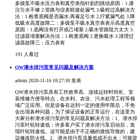
多级泵不吸水压力表和真空表指针剧烈跳动原因：1.灌
注引水不够 2.管路与仪表联接处漏气 3.吸程过高解决方
法：1.检查底阀是否漏水.再雇足引水 2.拧紧漏气处 3.降
低吸水高度故障二：多级泵不吸水真空表表示高度真空
原因：1.底阀没有打开或己堵塞 2.吸水管路阻力太大 3.
过滤器堵塞解决办法：1.检査底阀 2.更换吸水 3.清理过
滤器故障三：压力表有
191 人看过
QW潜水排污泵常见问题及解决方案
admin
2020-11-16 18:27:30 发表
QW潜水排污泵具有工作效率高、连续运转时间长、安
装维修方便等特点，在水利、农业、污水处理工程等领
域广泛应用。但是设备在达到一定的使用年限后，不免
会出现各种问题，为了保证设备的正常运行，在这里为
大家分析潜水排污泵的常见问题及解决方法：1、潜水排
污泵叶轮转速低：许多客户买了潜水排污泵启动后，发
现叶轮转速低。这可能是由于不正确的接线导致的，建
议修改防火线。2、潜水排污泵流量低或不出水：可能是