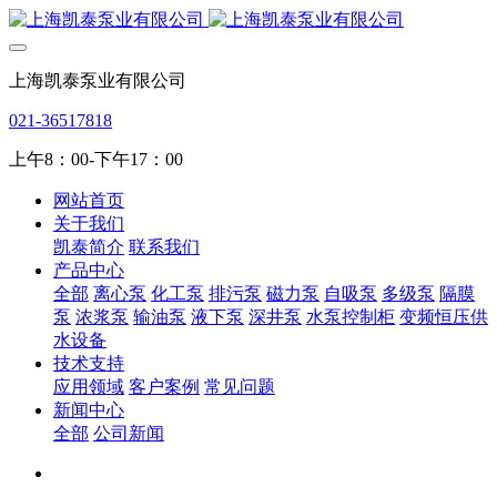
上海凯泰泵业有限公司
021-36517818
上午8：00-下午17：00
网站首页
关于我们
凯泰简介
联系我们
产品中心
全部
离心泵
化工泵
排污泵
磁力泵
自吸泵
多级泵
隔膜
泵
浓浆泵
输油泵
液下泵
深井泵
水泵控制柜
变频恒压供
水设备
技术支持
应用领域
客户案例
常见问题
新闻中心
全部
公司新闻