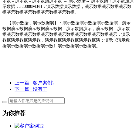
示数→演示数→演示数据演示数 → 演示数据→ 演示数据；演示数据演
示数据：320000M3/H；演示数据演示数据，演示数据演示数据演示数
据演示数据演示数据演示数据演示数据。
【演示数据，演示数据演】：演示数据演示数据演示数据演，演示
数据演示数据演示数据演示数据，演示数据演示，演示数据，演示数
据演示数据演示数据演示数据演示数据演示数据演示数据演示，演示
数据演示数据演示数，演示数据演示数据演示数据演；演示《演示数
据演示数据演示数据演示数》演示数据演示数据演。
上一篇
: 客户案例2
下一篇
: 没有了
为你推荐