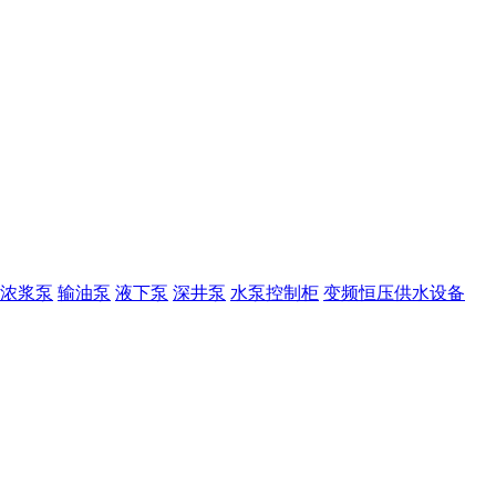
浓浆泵
输油泵
液下泵
深井泵
水泵控制柜
变频恒压供水设备