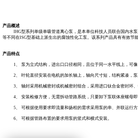
产品概述
I
H
G
型系列单级单吸管道离心泵，是本单位科技人员联合国内水泵
等不同在
ISG
型基础上派生出
的腐蚀性化工泵。该系列产品具有有
效节
产品特点
1
、
泵为立式结构，进出口口径相同，且位于同一
水平
线上，可像
2
、
叶轮直径安装在电机的加长轴上，轴向尺寸短，结构紧凑，泵
3
、
轴封采用机械密封或机械密封组合，采用进口钛合金密封环、
4
、
安装检修方便，无需拆动管路系统，只要卸下泵联体座螺母即
5
、
可根据使用要求即流量和扬程的需求采用泵的串、并联运行方
6
、
可根据管路布置的要求用泵的竖式和横式安装。