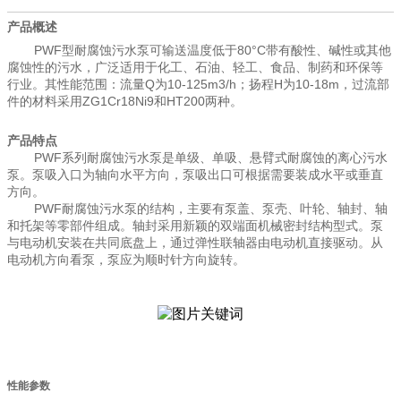
产品概述
PWF
80°C
型耐腐蚀污水泵可输送温度低于
带有酸性、碱性或其他
腐蚀性的污水，广泛适用于化工、石油、轻工、食品、制药和环保等
Q
10-125m3/h
H
10-18m
行业。其性能范围：流量
为
；扬程
为
，过流部
ZG1Cr18Ni9
HT200
件的材料采用
和
两种。
产品特点
PWF
系列耐腐蚀污水泵是单级、单吸、悬臂式耐腐蚀的离心污水
泵。泵吸入口为轴向水平方向，泵吸出口可根据需要装成水平或垂直
方向。
PWF
耐腐蚀污水泵的结构，主要有泵盖、泵壳、叶轮、轴封、轴
和托架等零部件组成。轴封采用新颖的双端面机械密封结构型式。泵
与电动机安装在共同底盘上，通过弹性联轴器由电动机直接驱动。从
电动机方向看泵，泵应为顺时针方向旋转。
性能参数