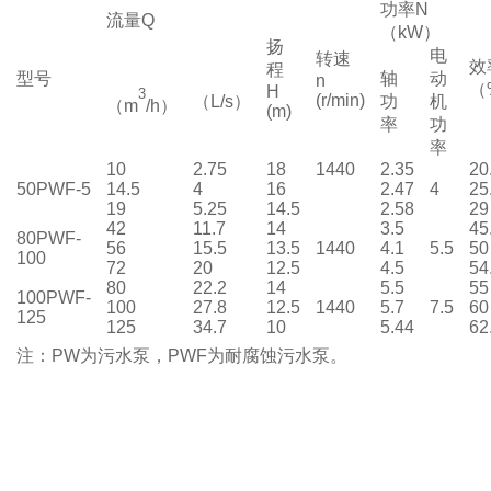
功率
N
流量
Q
（
kW
）
扬
电
转速
效
程
型号
轴
动
n
（
H
3
(r/min)
（
L/s
）
功
机
（
m
/h
）
(m)
率
功
率
10
2.75
18
1440
2.35
20
50PWF-5
14.5
4
16
2.47
4
25
19
5.25
14.5
2.58
29
42
11.7
14
3.5
45
80PWF-
56
15.5
13.5
1440
4.1
5.5
50
100
72
20
12.5
4.5
54
80
22.2
14
5.5
55
100PWF-
100
27.8
12.5
1440
5.7
7.5
60
125
125
34.7
10
5.44
62
注：
PW
为污水泵，
PWF
为耐腐蚀污水泵。