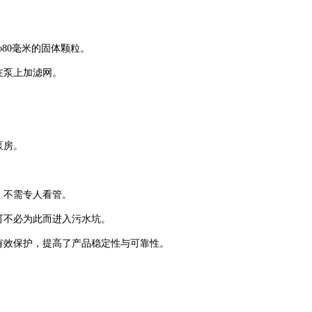
φ80
毫米的固体颗粒。
在泵上加滤网。
。
泵房。
，不需专人看管。
可不必为此而进入污水坑。
有效保护，提高了产品
稳定
性与可靠性。