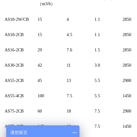
（
m3/h
）
AS10-2W/CB
15
4
1.1
2850
AS10-2CB
15
4.5
1.1
2850
AS16-2CB
29
7.6
1.5
2850
AS30-2CB
42
11
3.0
2850
AS55-2CB
45
13
5.5
2900
AS55-4CB
100
7.5
5.5
1450
AS75-2CB
60
18
7.5
2900
AS75-4CB
145
10
7.5
1450
请您留言