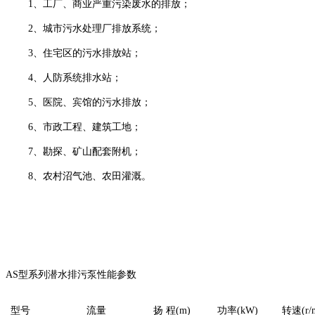
1
、工厂、商业严重污染废水的排放；
2
、城市污水处理厂排放系统；
3
、住宅区的污水排放站；
4
、人防系统排水站；
5
、医院、宾馆的污水排放；
6
、市政工程、建筑工地；
7
、勘探、矿山配套附机；
8
、农村沼气池、农田灌溉。
AS
型系列潜水排污泵性能参数
型号
流量
扬 程
(m)
功率
(kW)
转速
(r/