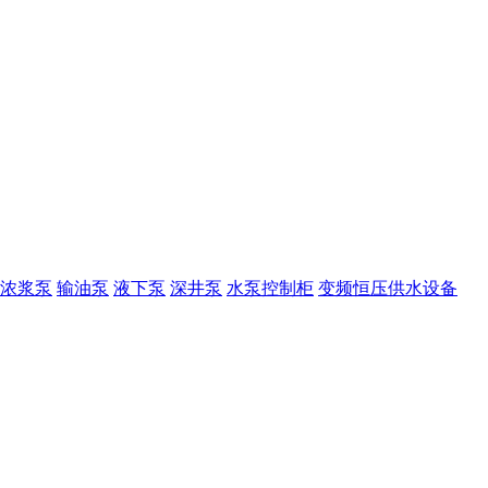
浓浆泵
输油泵
液下泵
深井泵
水泵控制柜
变频恒压供水设备