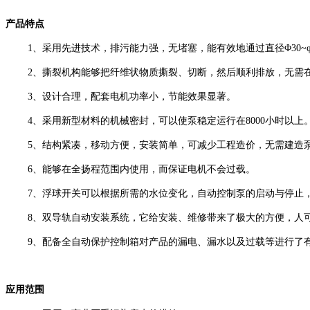
产品特点
1
、采用先进技术，排污能力强，无堵塞，能有效地通过直径
Φ30~
2
、撕裂机构能够把纤维状物质撕裂、切断，然后顺利排放，无需
3
、设计合理，配套电机功率小，节能效果显著。
4
、采用新
型
材料的机械密封，可以使泵
稳定
运行在
8000
小时以上
5
、结构紧凑，移动方便，安装简单，可减少工程造价，无需建造
6
、能够在全扬程范围内使用，而保证电机不会过载。
7
、浮球开关可以根据所需的水位变化，自动控制泵的启动与停止
8
、双导轨自动安装系统，它给安装、维修带来了极大的方便，人
9
、配备全自动保护控制箱对产品的漏电、漏水以及过载等进行了
应用范围