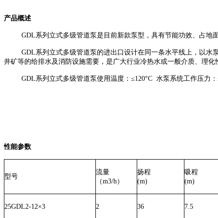
产品概述
GDL
系列立式多级管道泵是
目前新款
泵型，具有节能
功效
、占地
GDL
系列立式多级管道泵
的进出口设计在同一条水平线上，
以
水
井矿等的给排水及消防设施需要，是广大行业冷热水或一般介质、理化
GDL
系列立式多级管道泵使用温度：
≤1
2
0°C
水泵系统工作
压力：
性能参数
流量
扬程
吸程
型号
（
m3/h
）
(m)
(m)
25GDL2-12×3
2
36
7.5