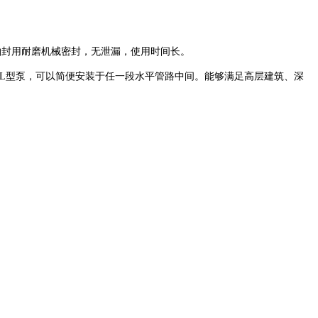
钢，轴封用耐磨机械密封，无泄漏，使用
时间
长。
L
型泵，可以简便安装于任一段水平管路中间。能
够
满足高层建筑、深