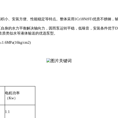
面积小、安装方便、性能稳定等特点。
整体采
用1Cr18Ni9Ti优质不锈
泵自身的
水力平衡解决轴向力，因而泵运转平稳，低噪音，安装条件优于
D
性质类似水等液体输送的
优选
泵型。
≤1.6MPa(16kg/cm2)
电机功率
（
Kw
）
1.1