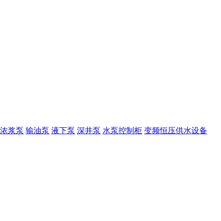
浓浆泵
输油泵
液下泵
深井泵
水泵控制柜
变频恒压供水设备