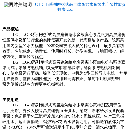
LG,LG-B系列便拆式高层建筑给水多级离心泵性能参
数表.doc
产品概述
LG、LG-B系列便拆式高层建筑给水多级离心泵是根据高层建筑
恒压供水及消防行业的实际需要开发的新一代
高楼给水产品。该泵采
用国内新型的水力模型，经本公司技术人员的精心设计，该泵具有功
效高、性能稳定、噪音低、使用时间
长、外型美观、占地面积少、维
修方便、重量轻等优点。
LG、LG-B系列便拆式高层建筑给水多级离心泵
由电机与泵体联
结而成，泵轴与电机轴用夹壳式联轴器联结，确保泵与电机相对同
心，使水
泵运行平稳、噪音低等现象。电机为Y型三相异步电机，方便
用户更换，整体为刚性连接，使用时无需校正。轴封采用机械密封，
泵为便拆式结构方便更换机械密封。
主要用途
LG、LG-B
系列便拆式高层建筑给水多级离心泵特别适用于住
宅、宾馆、办公大楼等高层建筑恒压供水、消防、喷淋给水设备配套
用泵；也适用于化工流程冷却塔的自动补水；系统稳压、生产工艺循
环用水、远距离输送、锅炉给水等给水设备之用。可输送的液体为常
温（<80
℃
）（热水型可输送温度小于105度的介质）清水或物理、化