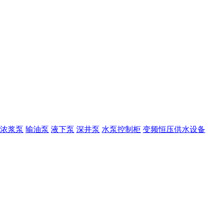
浓浆泵
输油泵
液下泵
深井泵
水泵控制柜
变频恒压供水设备