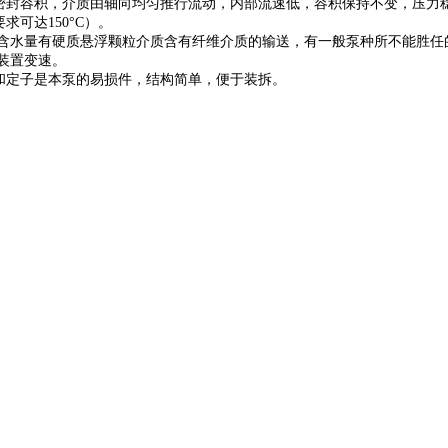
封容积，介质由轴向均匀推行流动，内部流速低，容积保持不变，压力稳定
求可达150°C）。
含水量有硬质悬浮颗粒介质含有纤维介质的输送，有一般泵种所不能胜任
装置变速。
和定子是本泵的易损件，结构简单，便于装拆。