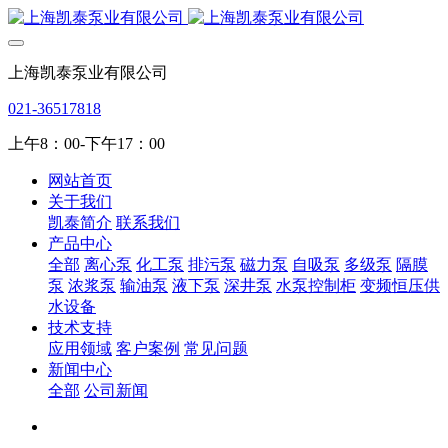
上海凯泰泵业有限公司
021-36517818
上午8：00-下午17：00
网站首页
关于我们
凯泰简介
联系我们
产品中心
全部
离心泵
化工泵
排污泵
磁力泵
自吸泵
多级泵
隔膜
泵
浓浆泵
输油泵
液下泵
深井泵
水泵控制柜
变频恒压供
水设备
技术支持
应用领域
客户案例
常见问题
新闻中心
全部
公司新闻