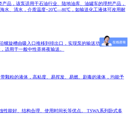
泵类产品，该泵适用于石油行业、陆地油库、油罐车的理想产品，
水、清水，介质温度~20℃—80℃，如输送化工液体可改用耐
液沿螺旋槽由吸入口推移到排出口，实现泵的输送功能。本泵广
材，适用于一般中性弄将夜输送。
，带颗粒的液体，高粘度、易挥发、易燃、剧毒的液体，均能予
性能好、结构合理、使用时间长等优点。 TSWA系列卧式多