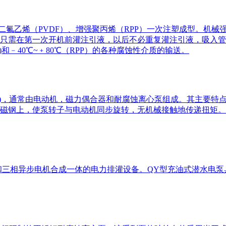
偏二氟乙烯（PVDF）、增强聚丙烯（RPP）一次注塑成型。机
只需在第一次开机前灌注引液，以后不必重复灌注引液，吸入管
F)和﹣40℃~﹢80℃（RPP）的各种腐蚀性介质的输送。
泵)，通常由电动机，磁力偶合器和耐腐蚀离心泵组成。其主要特
磁钢上，使泵转子与电动机同步旋转，无机械接触地传递扭矩。
和三相异步电机合成一体的电力排灌设备。QY型充油式潜水电