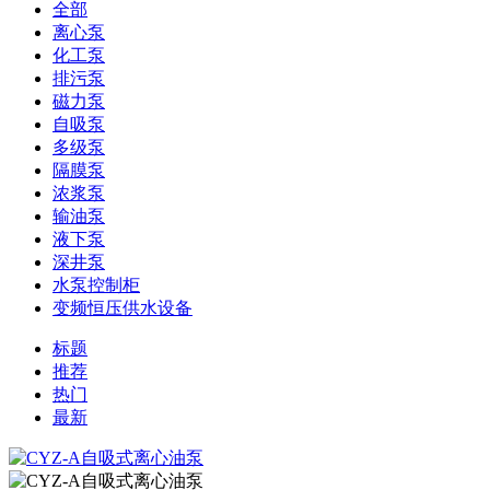
全部
离心泵
化工泵
排污泵
磁力泵
自吸泵
多级泵
隔膜泵
浓浆泵
输油泵
液下泵
深井泵
水泵控制柜
变频恒压供水设备
标题
推荐
热门
最新