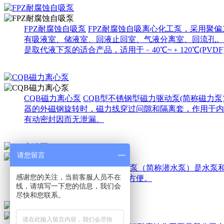
FPZ耐腐蚀自吸泵
FPZ耐腐蚀自吸离心化工泵，采用聚
有吸液室、储液室、回液止回室、气液分离室、回流孔。
是取代液下泵的适合产品，适用于﹣40℃~﹢120℃(PVD
CQB磁力离心泵
CQB型不锈钢型磁力驱动泵(简称磁力
器的外磁钢旋转时，磁力线穿过问隙和隔离套，作用于内
有动密封因而无泄漏。
请您留言
QY充油泵
QY型充油式潜水电泵（简称潜水泵）是水泵
感谢您的关注，当前客服人员不在
灌引水，使用维护和管理极为方便。
线，请填写一下您的信息，我们会
尽快和您联系。