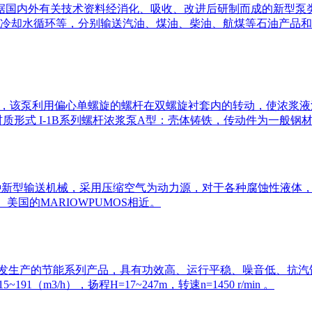
根据国内外有关技术资料经消化、吸收、改进后研制而成的新型
冷却水循环等，分别输送汽油、煤油、柴油、航煤等石油产品和海
转泵，该泵利用偏心单螺旋的螺杆在双螺旋衬套内的转动，使浓浆
质形式 I-1B系列螺杆浓浆泵A型：壳体铸铁，传动件为一般钢
一种新型输送机械，采用压缩空气为动力源，对于各种腐蚀性液体
美国的MARIOWPUMOS相近。
开发生产的节能系列产品，具有功效高、运行平稳、噪音低、抗汽蚀
m3/h），扬程H=17~247m，转速n=1450 r/min 。