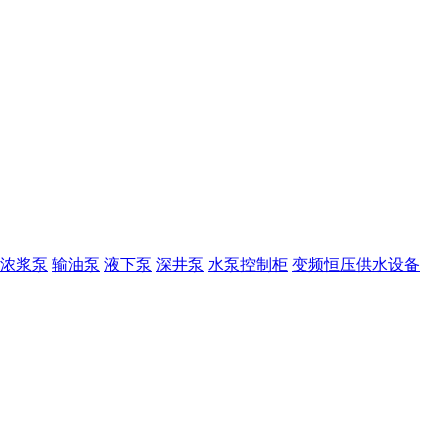
浓浆泵
输油泵
液下泵
深井泵
水泵控制柜
变频恒压供水设备