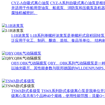
CYZ-A自吸式离心油泵
CYZ-A系列自吸式离心油泵是
并适用于作船用货油泵、船底泵、消防泵和压载泵及机器
腐蚀机械密封。
I-1B浓浆泵
I-1B系列单螺杆浓浆泵是单螺杆式容积回
泛应用于化工、制药、酿造、造纸、食品等单位。 结构材
QBY,QBK气动隔膜泵
QBY、QBK系列气动隔膜泵是
以抽光吸尽。其性能参数与联邦德国的WLLDENPUMPS、
TSWA卧式多级泵
TSWA系列卧式多级离心泵是我单位
级离心泵共有5个品种40个规格，使用性能范围：流量Q=15~191（