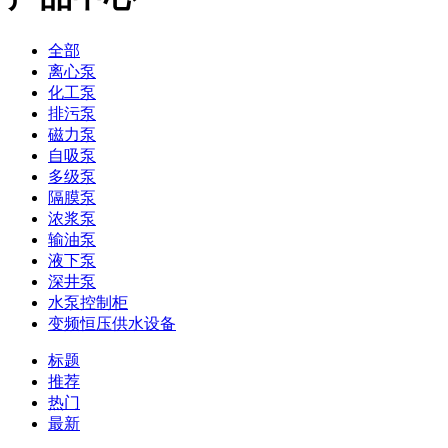
全部
离心泵
化工泵
排污泵
磁力泵
自吸泵
多级泵
隔膜泵
浓浆泵
输油泵
液下泵
深井泵
水泵控制柜
变频恒压供水设备
标题
推荐
热门
最新