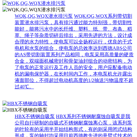
WQK,QG,WQX潜水排污泵
WQK/QG,WQX系列带切割
装置潜水排污泵，具有排污通过能力特别强，带切割性
能好，能将污水中的长纤维、塑料、纸、带、布条、稻
草、绳子等杂质切碎后排出，采用先进的方法，设计成
合理的水力特性，使电泵可以全扬程运行，优良的干式
电机和水泵的组合，使电泵的总效率达到西德ABS公司
的AS带切割装置系列产品相同，电泵采用高质量的硬质
合金，双端面机械密封和骨架油封组合的动密结构，为
了电泵的正常运行及工作人员的安全，用户应配备电动
机的漏电保护器，在长时间内工作，本电泵机允许露出
液面部位，不得超过电动机高度的1/2抽送污物温度不超
过40℃。
HBX不锈钢自吸泵
HBX系列不锈钢耐腐蚀自吸泵是我
公司自行研制的自吸式不锈钢耐腐蚀离心泵，该系列泵
的叶轮有的采用半开始结构形式，有的则采用闭式结构
形成，泵的轴封均采用目前西德教先进的悬臂式技术的