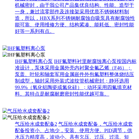
机械密封，由于我公司产品集优良结构、性能、造型于
一身，兼过流零部件及连接架采用优质不锈钢材料制
造，所以，HBX系列不锈钢耐腐蚀自吸泵具有耐腐蚀性
能可靠、使用维修方便、结构紧凑、能耗低、密封性能
好等一系列有点。
IHF氟塑料离心泵
IHF氟塑料衬里耐腐蚀离心泵按国内标
准设计，泵体采用金属外壳内衬聚全氟乙烯（F46）；
泵盖、叶轮和轴套军用金属嵌件外包氟塑料整体烧结压
制成型，轴封采用外装式波纹管机械密封；静环选用
99.9%（氧化铝陶瓷或氮化硅）；动环采用四氟填充材
料。其特点是耐腐耐磨密封性能优越可靠。
气压给水成套配备2
气压给水成套配备，气压给水成套
配备投资小、占地少，安装、使用方便。PID调节，供
水压力精度高，波动小。具有欠压、过压、过流、短