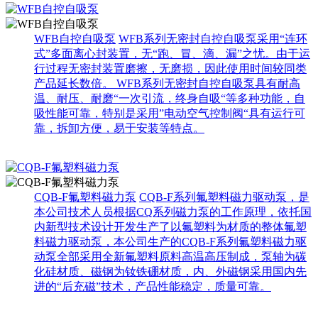
WFB自控自吸泵
WFB系列无密封自控自吸泵采用“连环
式”多面离心封装置，无“跑、冒、滴、漏”之忧。由于运
行过程无密封装置磨擦，无磨损，因此使用时间较同类
产品延长数倍。 WFB系列无密封自控自吸泵具有耐高
温、耐压、耐磨“一次引流，终身自吸“等多种功能，自
吸性能可靠，特别是采用”电动空气控制阀“具有运行可
靠，拆卸方便，易于安装等特点。
CQB-F氟塑料磁力泵
CQB-F系列氟塑料磁力驱动泵，是
本公司技术人员根据CQ系列磁力泵的工作原理，依托国
内新型技术设计开发生产了以氟塑料为材质的整体氟塑
料磁力驱动泵，本公司生产的CQB-F系列氟塑料磁力驱
动泵全部采用全新氟塑料原料高温高压制成，泵轴为碳
化硅材质、磁钢为钕铁硼材质，内、外磁钢采用国内先
进的“后充磁”技术，产品性能稳定，质量可靠。