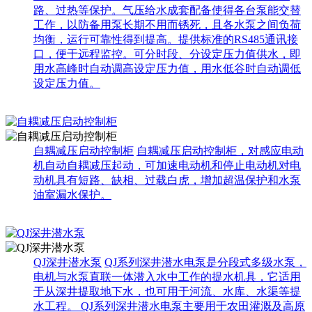
路、过热等保护。气压给水成套配备使得各台泵能交替
工作，以防备用泵长期不用而锈死，且各水泵之间负荷
均衡，运行可靠性得到提高。提供标准的RS485通讯接
口，便于远程监控。可分时段、分设定压力值供水，即
用水高峰时自动调高设定压力值，用水低谷时自动调低
设定压力值。
自耦减压启动控制柜
自耦减压启动控制柜，对感应电动
机自动自耦减压起动，可加速电动机和停止电动机对电
动机具有短路、缺相、过载白虎，增加超温保护和水泵
油室漏水保护。
QJ深井潜水泵
QJ系列深井潜水电泵是分段式多级水泵，
电机与水泵直联一体潜入水中工作的提水机具，它适用
于从深井提取地下水，也可用于河流、水库、水渠等提
水工程。 QJ系列深井潜水电泵主要用于农田灌溉及高原